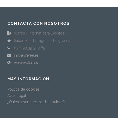
CONTACTA CON NOSOTROS:
Wefee - Internet para Eventos -
Sabadell - Tarragons - Puigcerdà
(+34) 93 39 303 89
info@wefee.es
www.wefee.es
MÁS INFORMACIÓN
Política de cookies
Aviso legal
¿Quieres ser nuestro distribuidor?