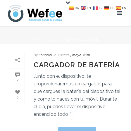
CA
EN
FR
DE
ES
PORTADA
»
ENTREGA Y DEVOLUCIÓN
By
Konectel
In
Posted
4 mayo, 2016
CARGADOR DE BATERÍA
Junto con el dispositivo, te
0
proporcionaremos un cargador para
que cargues la batería del dispositivo tal
0
y como lo haces con tu móvil. Durante
el día, puedes llevar el dispositivo
encendido todo [...]