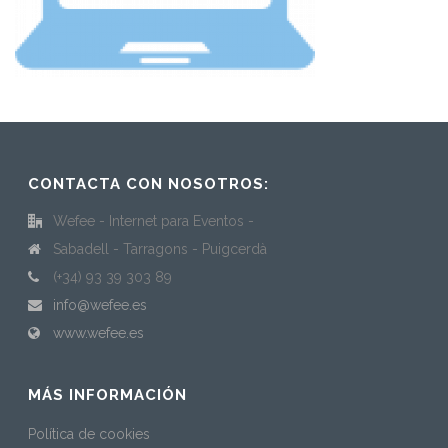
CONTACTA CON NOSOTROS:
Wefee - Internet para Eventos -
Sabadell - Tarragons - Puigcerdà
(+34) 93 39 303 89
info@wefee.es
www.wefee.es
MÁS INFORMACIÓN
Política de cookies