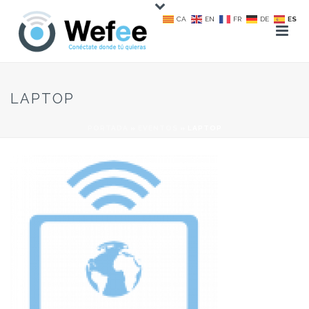
CA
EN
FR
DE
ES
LAPTOP
PORTADA
»
EVENTOS
»
LAPTOP